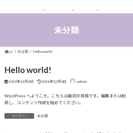
コ
ナ
Okayama Beauty Academy
ン
ビ
テ
ゲ
ン
ー
ツ
シ
未分類
へ
ョ
ス
ン
キ
に
ッ
移
LP
未分類
Hello world!
プ
動
Hello world!
最
2024年12月4日
2024年12月4日
admin
終
更
WordPress へようこそ。こちらは最初の投稿です。編集または削
新
日
除し、コンテンツ作成を始めてください。
時
:
未分類
カテゴリー